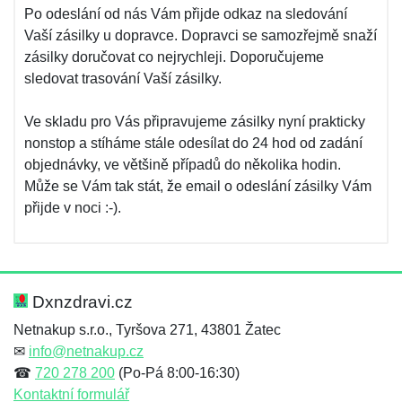
Po odeslání od nás Vám přijde odkaz na sledování
Vaší zásilky u dopravce. Dopravci se samozřejmě snaží
zásilky doručovat co nejrychleji. Doporučujeme
sledovat trasování Vaší zásilky.
Ve skladu pro Vás připravujeme zásilky nyní prakticky
nonstop a stíháme stále odesílat do 24 hod od zadání
objednávky, ve většině případů do několika hodin.
Může se Vám tak stát, že email o odeslání zásilky Vám
přijde v noci :-).
Dxnzdravi.cz
Netnakup s.r.o., Tyršova 271, 43801 Žatec
✉
info@netnakup.cz
☎
720 278 200
(Po-Pá 8:00-16:30)
Kontaktní formulář