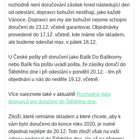
rozhodně není doručování zásilek hned následující den
od odeslání, dopravci bohužel nestíhají, jako každé
Vánoce. Dopravci ani my ale bohužel nejsme schopni
doručení do 23.12. včetně garantovat. Objednávky
provedené do 17.12. včetně, kde máme vše skladem,
ale budeme odesílat max. v pátek 18.12.
U České pošty při doručení jako Balík Do Balíkovny
nebo Balík Na poštu uvádí pošta, že zásilky doručí do
Štědrého dne i při odeslání v pondělí 20.12. - tím při
objednání u nás do neděle 19.12. včetně.
Více naleznete také v aktualitě
Rozhodná data
dopravců pro doručení do Štědrého dne
.
Zboží, které nemáme skladem a které chcete, aby k
vám bylo doručeno do konce roku 2020, je nutné
objednat nejlépe do 20.12. Toto zboží však na vaši
adresu nedorazí do Štědrého dne, ale až na přelomu