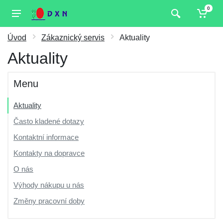
0
Úvod
Zákaznický servis
Aktuality
Aktuality
Menu
Aktuality
Často kladené dotazy
Kontaktní informace
Kontakty na dopravce
O nás
Výhody nákupu u nás
Změny pracovní doby