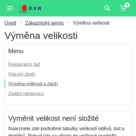
0
Úvod
Zákaznický servis
Výměna velikosti
Výměna velikosti
Menu
Reklamační řád
Vrácení zboží
Výměna velikosti a zboží
Zadání reklamace
Vyměnit velikost není složité
Naleznete zde podrobné tabulky velikostí oděvů, bot a
doplňků. Pokud jste se přesto do velikosti nestrefili,