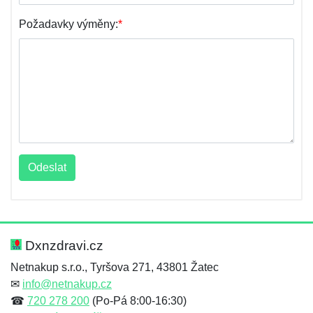
Požadavky výměny:
*
Odeslat
Dxnzdravi.cz
Netnakup s.r.o., Tyršova 271, 43801 Žatec
✉
info@netnakup.cz
☎
720 278 200
(Po-Pá 8:00-16:30)