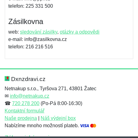
telefon: 225 331 500
Zásilkovna
web:
sledování zásilky
,
otázky a odpovědi
e-mail: info@zasilkovna.cz
telefon: 216 216 516
Dxnzdravi.cz
Netnakup s.r.o., Tyršova 271, 43801 Žatec
✉
info@netnakup.cz
☎
720 278 200
(Po-Pá 8:00-16:30)
Kontaktní formulář
Naše prodejna
|
Náš výdejní box
Nabízíme mnoho možností plateb.
Zákaznický servis