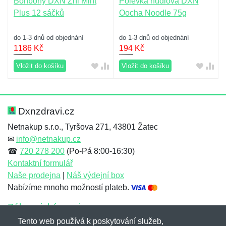
Bonbony DXN Zhi Mint
Polévka nudlová DXN
Plus 12 sáčků
Oocha Noodle 75g
do 1-3 dnů od objednání
do 1-3 dnů od objednání
1186
Kč
194
Kč
Vložit do košíku
Vložit do košíku
Dxnzdravi.cz
Netnakup s.r.o., Tyršova 271, 43801 Žatec
✉
info@netnakup.cz
☎
720 278 200
(Po-Pá 8:00-16:30)
Kontaktní formulář
Naše prodejna
|
Náš výdejní box
Nabízíme mnoho možností plateb.
Zákaznický servis
Tento web používá k poskytování služeb,
Novinky emailem