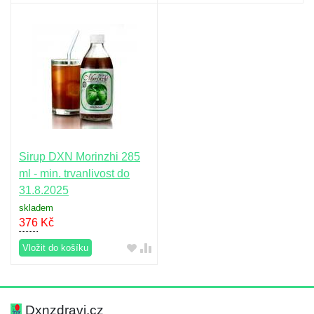
Sirup DXN Morinzhi 285
ml - min. trvanlivost do
31.8.2025
skladem
376
Kč
Vložit do košíku
Dxnzdravi.cz