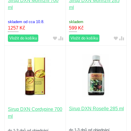
Sirup DXN Morinzhi 700
Sirup DXN Morinzhi 285
ml
ml
skladem od cca 10.8.
skladem
1257
Kč
599
Kč
Vložit do košíku
Vložit do košíku
Sirup DXN Roselle 285 ml
Sirup DXN Cordypine 700
ml
do 1-3 dnů od objednání
do 1-3 dnů od objednání