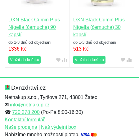
DXN Black Cumin Plus
DXN Black Cumin Plus
Nigella (černucha) 90
Nigella (černucha) 30
kapslí
kapslí
do 1-3 dnů od objednání
do 1-3 dnů od objednání
1336
Kč
513
Kč
Vložit do košíku
Vložit do košíku
Dxnzdravi.cz
Netnakup s.r.o., Tyršova 271, 43801 Žatec
✉
info@netnakup.cz
☎
720 278 200
(Po-Pá 8:00-16:30)
Kontaktní formulář
Naše prodejna
|
Náš výdejní box
Nabízíme mnoho možností plateb.