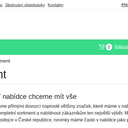
ba
Sledování objednávky
Kontakty
Při
Nákupn
0
iment
nt
 nabídce chceme mít vše
sme přímými dovozci naprosté většiny značek, které máme v nab
ompletní sortiment a nabídnout zákazníkům ten největší výběr. 
rodejce v České republice, novinky máme často v nabídce jako p