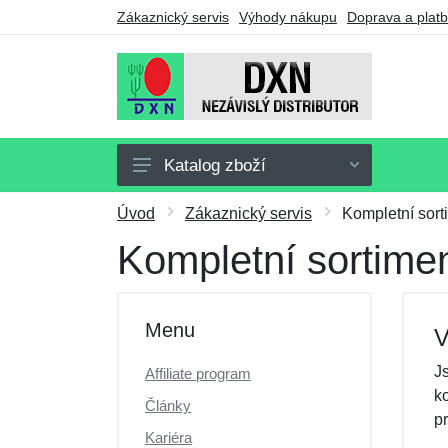
Zákaznický servis
Výhody nákupu
Doprava a plat
Katalog zboží
Doplňky stravy
Úvod
Zákaznický servis
Kompletní sort
Nápoje
Kompletní sortime
Potraviny
Drogerie
Menu
V
Ostatní výrobky
J
Affiliate program
Výhodné balíčky
k
Články
p
Dárkové poukazy
Kariéra