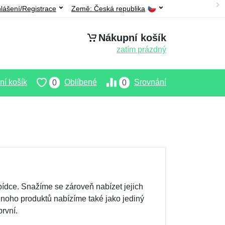
hlášení/Registrace
Země:
Česká republika
Nákupní košík
zatím prázdný
í košík
Oblíbené
Srovnání
0
0
ídce. Snažíme se zároveň nabízet jejich
Mnoho produktů nabízíme také jako jediný
rvní.