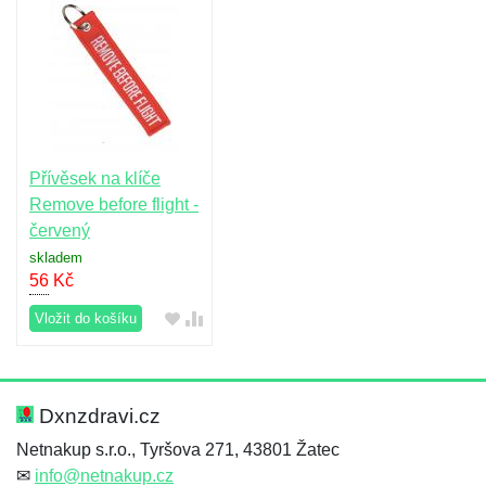
Přívěsek na klíče
Remove before flight -
červený
skladem
56
Kč
Vložit do košíku
Dxnzdravi.cz
Netnakup s.r.o., Tyršova 271, 43801 Žatec
✉
info@netnakup.cz