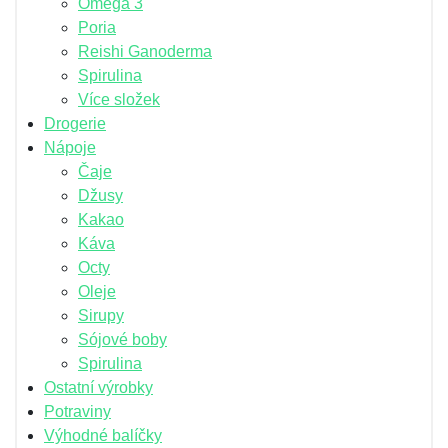
Omega 3
Poria
Reishi Ganoderma
Spirulina
Více složek
Drogerie
Nápoje
Čaje
Džusy
Kakao
Káva
Octy
Oleje
Sirupy
Sójové boby
Spirulina
Ostatní výrobky
Potraviny
Výhodné balíčky