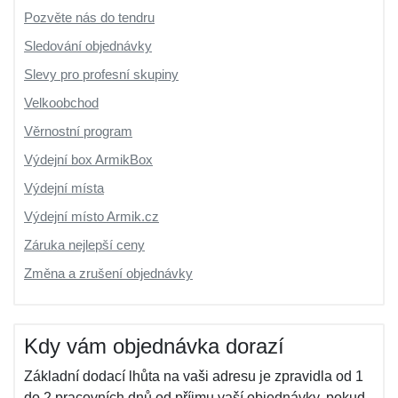
Pozvěte nás do tendru
Sledování objednávky
Slevy pro profesní skupiny
Velkoobchod
Věrnostní program
Výdejní box ArmikBox
Výdejní místa
Výdejní místo Armik.cz
Záruka nejlepší ceny
Změna a zrušení objednávky
Kdy vám objednávka dorazí
Základní dodací lhůta na vaši adresu je zpravidla od 1
do 2 pracovních dnů od příjmu vaší objednávky, pokud