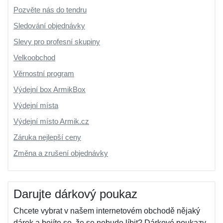
Pozvěte nás do tendru
Sledování objednávky
Slevy pro profesní skupiny
Velkoobchod
Věrnostní program
Výdejní box ArmikBox
Výdejní místa
Výdejní místo Armik.cz
Záruka nejlepší ceny
Změna a zrušení objednávky
Darujte dárkový poukaz
Chcete vybrat v našem internetovém obchodě nějaký
dárek a bojíte se, že se nebude líbit? Dárkové poukazy