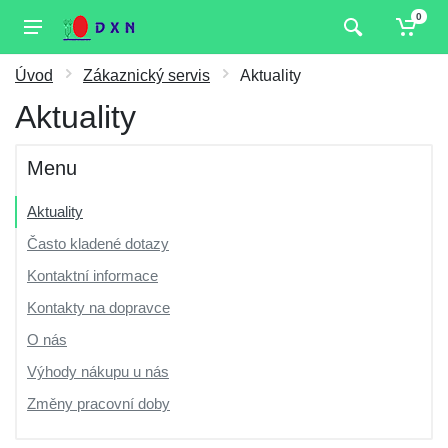
0
Úvod
Zákaznický servis
Aktuality
Aktuality
Menu
Aktuality
Často kladené dotazy
Kontaktní informace
Kontakty na dopravce
O nás
Výhody nákupu u nás
Změny pracovní doby