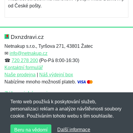
od České pošty.
Dxnzdravi.cz
Netnakup s.r.o., Tyršova 271, 43801 Žatec
✉
info@netnakup.cz
☎
720 278 200
(Po-Pá 8:00-16:30)
Kontaktní formulář
Naše prodejna
|
Náš výdejní box
Nabízíme mnoho možností plateb.
Zákaznický servis
Tento web používá k poskytování služeb,
Novinky emailem
personalizaci reklam a analýze návštěvnosti soubory
cookie. Používáním tohoto webu s tím souhlasíte.
Copyright © 2007-2026 (19 let s vámi)
Netnakup.cz
&
Další informace
Beru na vědomí