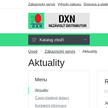
Zákaznický servis
Výhody nákupu
Doprava a plat
Katalog zboží
Doplňky stravy
Úvod
Zákaznický servis
Aktuality
Nápoje
Aktuality
Potraviny
Drogerie
Menu
R
Ostatní výrobky
Aktuality
D
Výhodné balíčky
Často kladené dotazy
Dárkové poukazy
J
Kontaktní informace