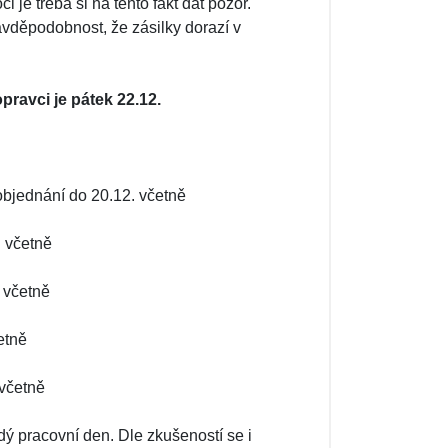
je třeba si na tento fakt dát pozor.
avděpodobnost, že zásilky dorazí v
pravci je pátek 22.12.
 objednání do 20.12. včetně
. včetně
 včetně
etně
 včetně
ý pracovní den. Dle zkušeností se i