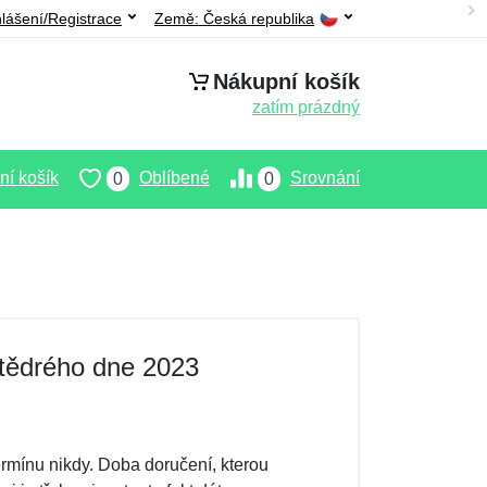
hlášení/Registrace
Země:
Česká republika
Nákupní košík
zatím prázdný
í košík
Oblíbené
Srovnání
0
0
tědrého dne 2023
termínu nikdy. Doba doručení, kterou