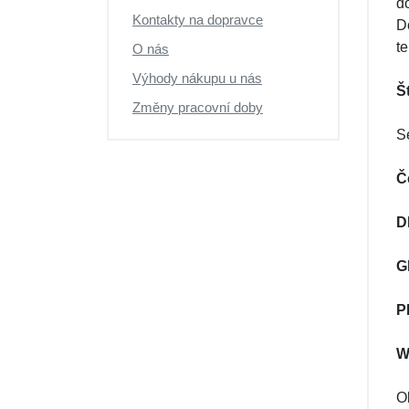
do
Výprodej
Kontakty na dopravce
D
t
O nás
Výhody nákupu u nás
Š
Změny pracovní doby
S
Č
D
G
P
W
O