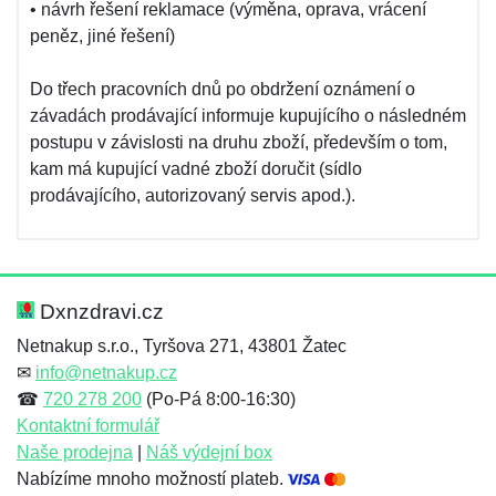
• návrh řešení reklamace (výměna, oprava, vrácení
peněz, jiné řešení)
Do třech pracovních dnů po obdržení oznámení o
závadách prodávající informuje kupujícího o následném
postupu v závislosti na druhu zboží, především o tom,
kam má kupující vadné zboží doručit (sídlo
prodávajícího, autorizovaný servis apod.).
Dxnzdravi.cz
Netnakup s.r.o., Tyršova 271, 43801 Žatec
✉
info@netnakup.cz
☎
720 278 200
(Po-Pá 8:00-16:30)
Kontaktní formulář
Naše prodejna
|
Náš výdejní box
Nabízíme mnoho možností plateb.