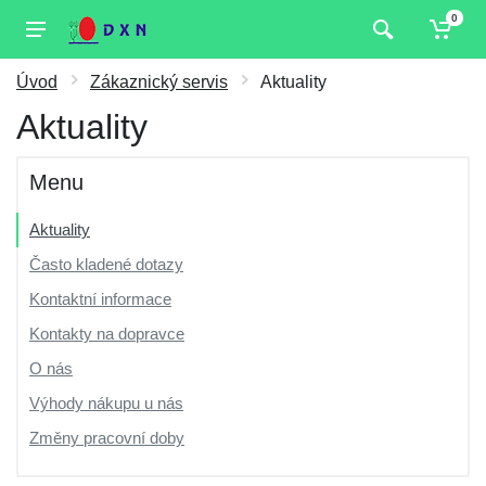
0
Úvod
Zákaznický servis
Aktuality
Aktuality
Menu
Aktuality
Často kladené dotazy
Kontaktní informace
Kontakty na dopravce
O nás
Výhody nákupu u nás
Změny pracovní doby