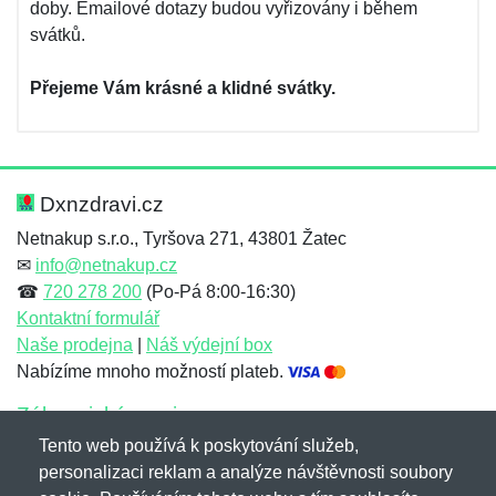
doby. Emailové dotazy budou vyřizovány i během
svátků.
Přejeme Vám krásné a klidné svátky.
Dxnzdravi.cz
Netnakup s.r.o., Tyršova 271, 43801 Žatec
✉
info@netnakup.cz
☎
720 278 200
(Po-Pá 8:00-16:30)
Kontaktní formulář
Naše prodejna
|
Náš výdejní box
Nabízíme mnoho možností plateb.
Zákaznický servis
Tento web používá k poskytování služeb,
Novinky emailem
personalizaci reklam a analýze návštěvnosti soubory