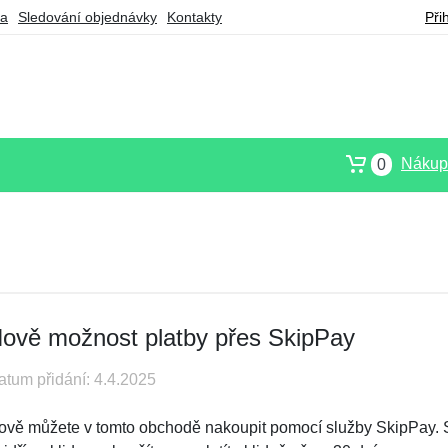
ba
Sledování objednávky
Kontakty
Při
Nákupn
0
ově možnost platby přes SkipPay
atum přidání: 4.4.2025
ově můžete v tomto obchodě nakoupit pomocí služby SkipPay. S