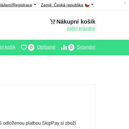
hlášení/Registrace
Země:
Česká republika
Nákupní košík
zatím prázdný
í košík
Oblíbené
Srovnání
0
0
 odloženou platbou SkipPay si zboží