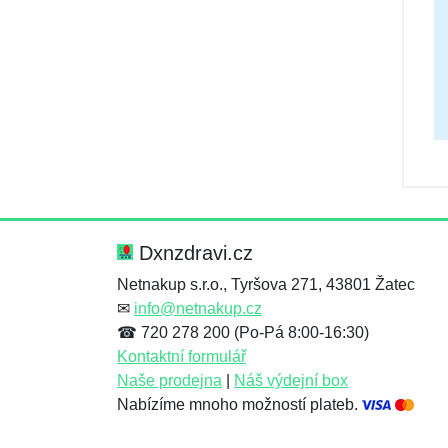
Dxnzdravi.cz
Netnakup s.r.o., Tyršova 271, 43801 Žatec
✉
info@netnakup.cz
☎ 720 278 200 (Po-Pá 8:00-16:30)
Kontaktní formulář
Naše prodejna
|
Náš výdejní box
Nabízíme mnoho možností plateb.