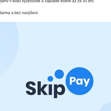
jdřív v klidu vyzkoušíte a zaplatíte klidně až za 30 dní.
darma a bez navýšení.