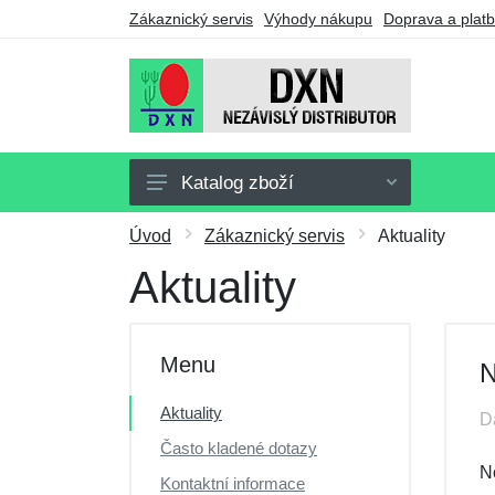
Zákaznický servis
Výhody nákupu
Doprava a plat
Katalog zboží
Doplňky stravy
Úvod
Zákaznický servis
Aktuality
Nápoje
Aktuality
Potraviny
Drogerie
Menu
N
Ostatní výrobky
Aktuality
D
Výhodné balíčky
Často kladené dotazy
Dárkové poukazy
N
Kontaktní informace