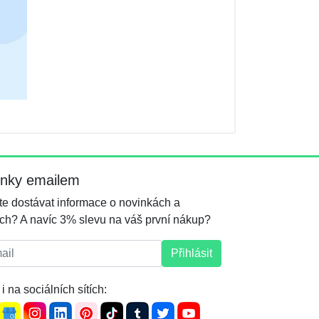
inky emailem
e dostávat informace o novinkách a
ch? A navíc 3% slevu na váš první nákup?
l:
Přihlásit
i na sociálních sítích: