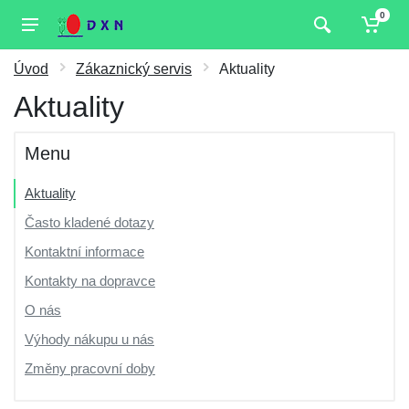
0
Úvod
Zákaznický servis
Aktuality
Aktuality
Menu
Aktuality
Často kladené dotazy
Kontaktní informace
Kontakty na dopravce
O nás
Výhody nákupu u nás
Změny pracovní doby