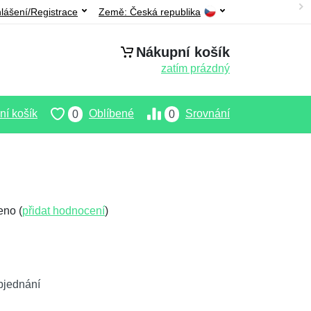
hlášení/Registrace
Země:
Česká republika
Nákupní košík
zatím prázdný
í košík
Oblíbené
Srovnání
0
0
eno (
přidat hodnocení
)
bjednání