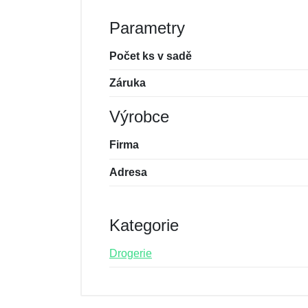
Parametry
Počet ks v sadě
Záruka
Výrobce
Firma
Adresa
Kategorie
Drogerie
Nová recenze
Nový dotaz