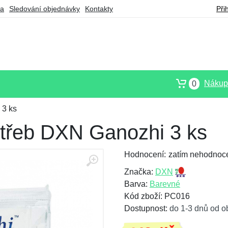
ba
Sledování objednávky
Kontakty
Při
Nákupn
0
 3 ks
otřeb DXN Ganozhi 3 ks
Hodnocení:
zatím nehodnoc
Značka:
DXN
Barva:
Barevné
Kód zboží: PC016
Dostupnost:
do 1-3 dnů od o