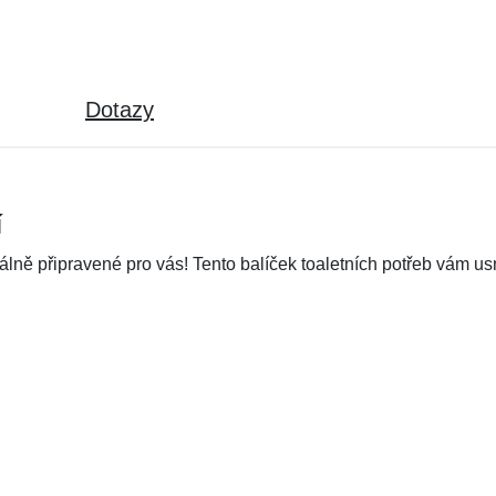
Dotazy
í
lně připravené pro vás! Tento balíček toaletních potřeb vám us