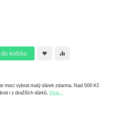
t do košíku
e moci vybrat malý dárek zdarma. Nad 500 Kč
brat i z dražších dárků.
Více...