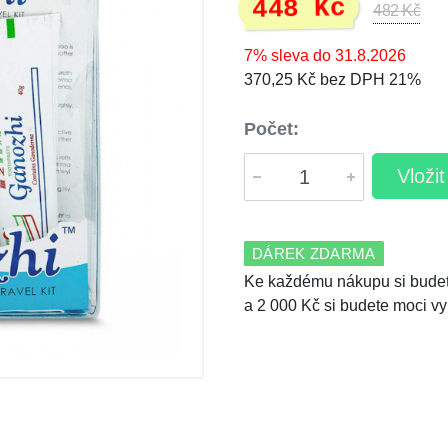
448 Kč
482 Kč
7% sleva do 31.8.2026
370,25 Kč bez DPH 21%
Počet:
Vloži
DÁREK ZDARMA
Ke každému nákupu si budet
a 2 000 Kč si budete moci vy