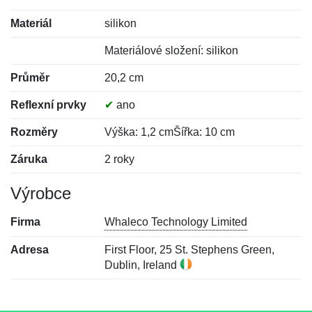
Materiál
silikon
Materiálové složení: silikon
Průměr
20,2 cm
Reflexní prvky
✔
ano
Rozměry
Výška: 1,2 cmŠířka: 10 cm
Záruka
2 roky
Výrobce
Firma
Whaleco Technology Limited
Adresa
First Floor, 25 St. Stephens Green,
Dublin, Ireland
Nová recenze
Nový dotaz