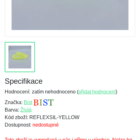
Specifikace
Hodnocení:
zatím nehodnoceno (
přidat hodnocení
)
Značka:
Bist
Barva:
Žlutá
Kód zboží: REFLEXSIL-YELLOW
Dostupnost:
nedostupné
Toto zboží je vyprodané u nás i přímo u výrobce. Nelze ho