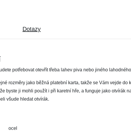
Dotazy
í
budete potřebovat otevřít třeba lahev piva nebo jiného lahodnéh
ejné rozměry jako běžná platební karta, takže se Vám vejde do 
e byste ji mohli použít i při karetní hře, a funguje jako otvírák
eli všude hledat otvírák.
ocel