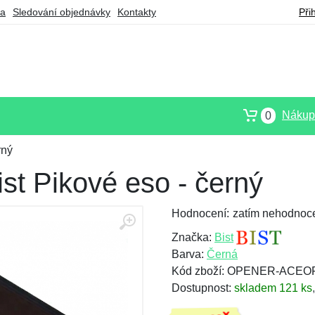
ba
Sledování objednávky
Kontakty
Při
Nákupn
0
rný
ist Pikové eso - černý
Hodnocení:
zatím nehodnoc
Značka:
Bist
Barva:
Černá
Kód zboží: OPENER-ACE
Dostupnost:
skladem 121 ks