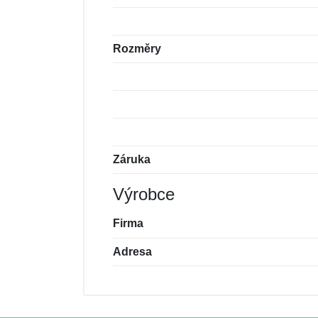
Rozměry
Záruka
Výrobce
Firma
Adresa
Nová recenze
Nový dotaz
Hodnocení:
Jméno:
*
*