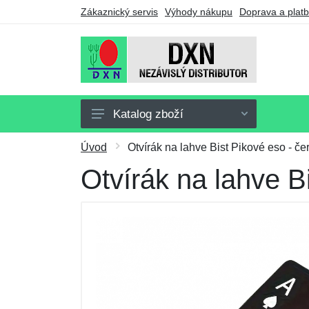
Zákaznický servis
Výhody nákupu
Doprava a plat
Katalog zboží
Doplňky stravy
Úvod
Otvírák na lahve Bist Pikové eso - če
Nápoje
Otvírák na lahve B
Potraviny
Drogerie
Ostatní výrobky
Výhodné balíčky
Dárkové poukazy