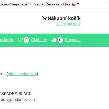
hlášení/Registrace
Země:
Česká republika
Nákupní košík
zatím prázdný
í košík
Oblíbené
Srovnání
0
0
eno (
přidat hodnocení
)
OFSPADES-BLACK
,
do vyprodání zásob