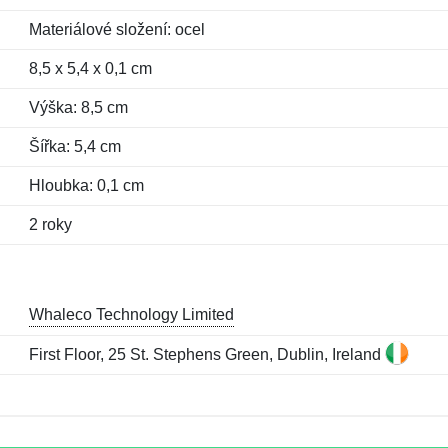
Materiálové složení: ocel
8,5 x 5,4 x 0,1 cm
Výška: 8,5 cm
Šířka: 5,4 cm
Hloubka: 0,1 cm
2 roky
Whaleco Technology Limited
First Floor, 25 St. Stephens Green, Dublin, Ireland
Jméno:
E-mail:
*
*
E-mail:
*