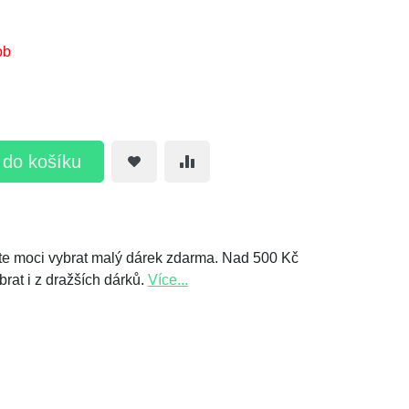
ob
t do košíku
e moci vybrat malý dárek zdarma. Nad 500 Kč
brat i z dražších dárků.
Více...