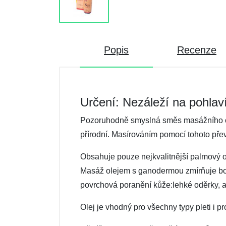
Popis
Recenze
Určení: Nezáleží na pohlav
Pozoruhodně smyslná směs masážního ole
přírodní. Masírováním pomocí tohoto pře
Obsahuje pouze nejkvalitnější palmový ol
Masáž olejem s ganodermou zmírňuje bole
povrchová poranění kůže:lehké oděrky, al
Olej je vhodný pro všechny typy pleti i p