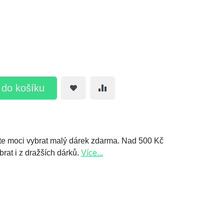
t do košíku
e moci vybrat malý dárek zdarma. Nad 500 Kč
brat i z dražších dárků.
Více...