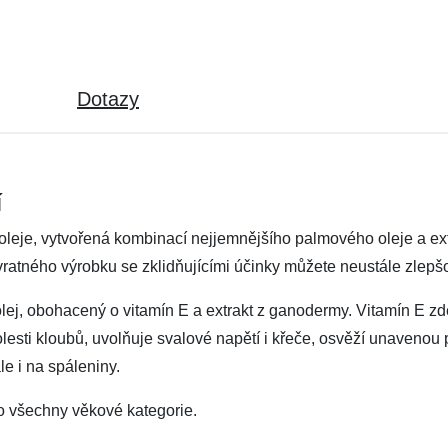
Dotazy
í
je, vytvořená kombinací nejjemnějšího palmového oleje a extra
vratného výrobku se zklidňujícími účinky můžete neustále zlepš
ej, obohacený o vitamín E a extrakt z ganodermy. Vitamín E zde
sti kloubů, uvolňuje svalové napětí i křeče, osvěží unavenou 
e i na spáleniny.
ro všechny věkové kategorie.