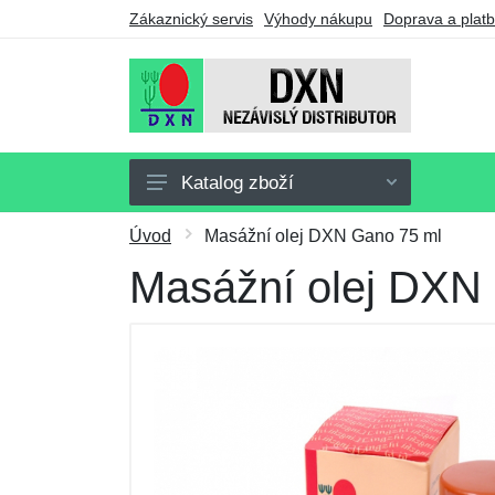
Zákaznický servis
Výhody nákupu
Doprava a plat
Katalog zboží
Doplňky stravy
Úvod
Masážní olej DXN Gano 75 ml
Nápoje
Masážní olej DXN
Potraviny
Drogerie
Ostatní výrobky
Výhodné balíčky
Dárkové poukazy