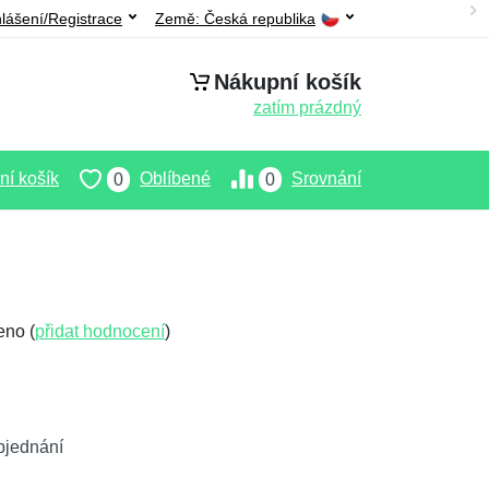
hlášení/Registrace
Země:
Česká republika
Nákupní košík
zatím prázdný
í košík
Oblíbené
Srovnání
0
0
eno (
přidat hodnocení
)
bjednání