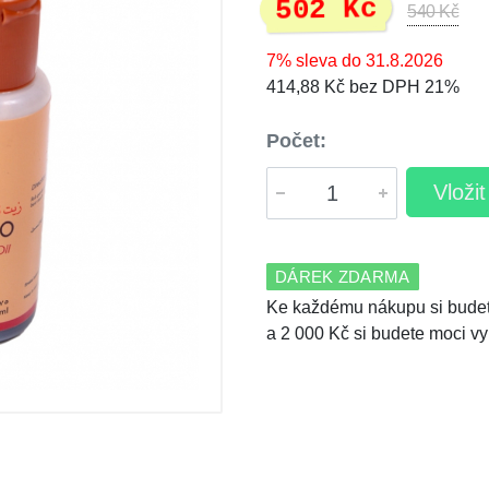
502 Kč
540 Kč
7% sleva do 31.8.2026
414,88 Kč bez DPH 21%
Počet:
Vloži
DÁREK ZDARMA
Ke každému nákupu si budet
a 2 000 Kč si budete moci vy