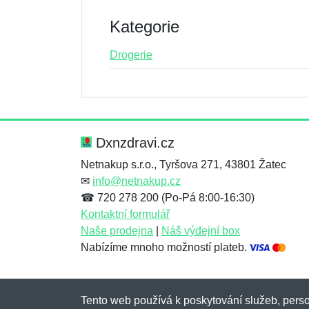
Kategorie
Drogerie
Nová recenze
Nový dotaz
Hodnocení:
Jméno:
*
*
Dxnzdravi.cz
Netnakup s.r.o., Tyršova 271, 43801 Žatec
✉
info@netnakup.cz
Zpráva
Zpráva
*
*
☎ 720 278 200 (Po-Pá 8:00-16:30)
Kontaktní formulář
Naše prodejna
|
Náš výdejní box
Nabízíme mnoho možností plateb.
Tento web používá k poskytování služeb, perso