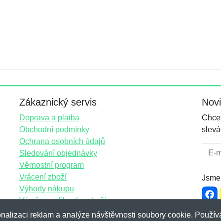
Jméno:
E-mail:
*
*
E-mail:
*
Zákaznický servis
Nov
Doprava a platba
Chcet
Obchodní podmínky
slevá
Ochrana osobních údajů
E-mai
Sledování objednávky
Věrnostní program
Vrácení zboží
Jsme 
Výhody nákupu
Výměna velikosti a zboží
Více informací...
nalizaci reklam a analýze návštěvnosti soubory cookie. Používá