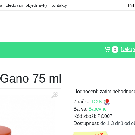
ba
Sledování objednávky
Kontakty
Při
Nákupn
0
 Gano 75 ml
Hodnocení:
zatím nehodnoc
Značka:
DXN
Barva:
Barevné
Kód zboží: PC007
Dostupnost:
do 1-3 dnů od o