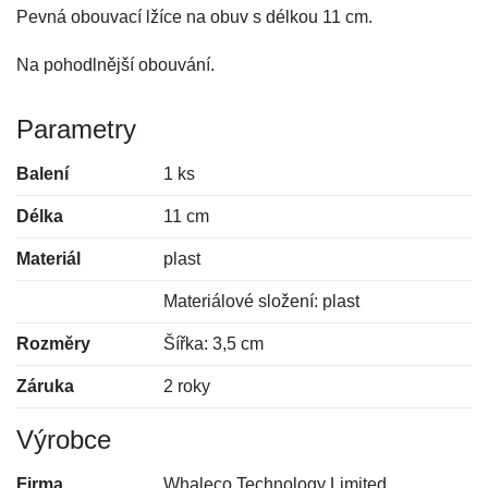
Pevná obouvací lžíce na obuv s délkou 11 cm.
Na pohodlnější obouvání.
Parametry
Balení
1 ks
Délka
11 cm
Materiál
plast
Materiálové složení: plast
Rozměry
Šířka: 3,5 cm
Záruka
2 roky
Výrobce
Firma
Whaleco Technology Limited