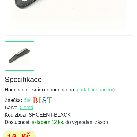
Specifikace
Hodnocení:
zatím nehodnoceno (
přidat hodnocení
)
Značka:
Bist
Barva:
Černá
Kód zboží: SHOEENT-BLACK
Dostupnost:
skladem 12 ks
,
do vyprodání zásob