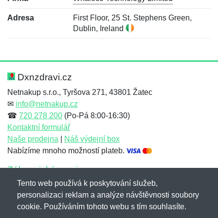
Adresa
First Floor, 25 St. Stephens Green,
Dublin, Ireland
Nová recenze
Nový dotaz
Hodnocení:
Jméno:
*
*
Dxnzdravi.cz
Netnakup s.r.o., Tyršova 271, 43801 Žatec
✉
info@netnakup.cz
Jméno:
E-mail:
*
*
☎
720 278 200
(Po-Pá 8:00-16:30)
Kontaktní formulář
Naše prodejna
|
Náš výdejní box
Nabízíme mnoho možností plateb.
E-mail:
*
Zpráva
*
Zákaznický servis
Tento web používá k poskytování služeb,
Novinky emailem
personalizaci reklam a analýze návštěvnosti soubory
cookie. Používáním tohoto webu s tím souhlasíte.
Zpráva
*