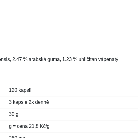
tensis, 2.47 % arabská guma, 1.23 % uhličitan vápenatý
120 kapslí
3 kapsle 2x denně
30 g
g = cena 21,8 Kč/g