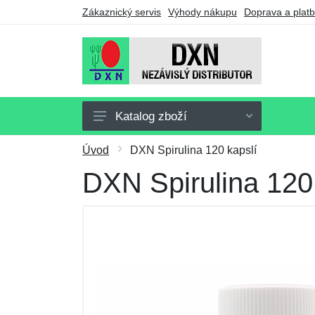
Zákaznický servis
Výhody nákupu
Doprava a plat
Katalog zboží
Doplňky stravy
Úvod
DXN Spirulina 120 kapslí
Nápoje
DXN Spirulina 120
Potraviny
Drogerie
Ostatní výrobky
Výhodné balíčky
Dárkové poukazy