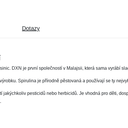
Dotazy
í
inic. DXN je první společností v Malajsii, která sama vyrábí slad
obku. Spirulina je přírodně pěstovaná a používají se ty nejvyb
ití jakýchkoliv pesticidů nebo herbicidů. Je vhodná pro děti, dos
.