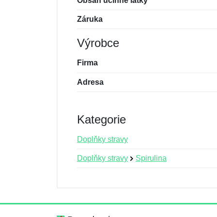
Obsah účinné látky
Záruka
Výrobce
Firma
Adresa
Kategorie
Doplňky stravy
Doplňky stravy
Spirulina
Nová recenze
Nový dotaz
Hodnocení:
Jméno:
*
*