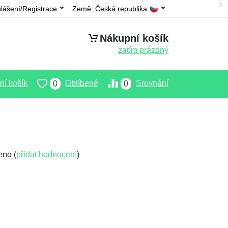
hlášení/Registrace
Země:
Česká republika
Nákupní košík
zatím prázdný
í košík
Oblíbené
Srovnání
0
0
eno (
přidat hodnocení
)