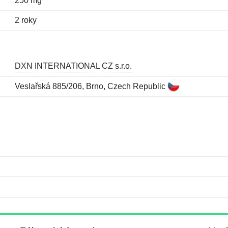
250 mg
2 roky
DXN INTERNATIONAL CZ s.r.o.
Veslařská 885/206, Brno, Czech Republic
Jméno:
E-mail:
*
*
E-mail:
*