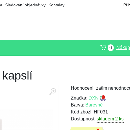
ba
Sledování objednávky
Kontakty
Při
Nákupn
0
 kapslí
Hodnocení:
zatím nehodnoc
Značka:
DXN
Barva:
Barevné
Kód zboží: HF031
Dostupnost:
skladem 2 ks