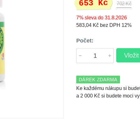
653 Kč
702 Kč
7% sleva do 31.8.2026
583,04 Kč bez DPH 12%
Počet:
Vloži
DÁREK ZDARMA
Ke každému nákupu si budet
a 2 000 Kč si budete moci vy