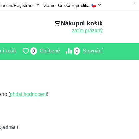
hlášení/Registrace
Země:
Česká republika
Nákupní košík
zatím prázdný
í košík
Oblíbené
Srovnání
0
0
eno (
přidat hodnocení
)
bjednání