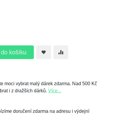
t do košíku
e moci vybrat malý dárek zdarma. Nad 500 Kč
brat i z dražších dárků.
Více...
ízíme doručení zdarma na adresu i výdejní