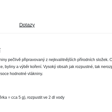
Dotazy
í
y pečlivě připravovaný z nejkvalitnějších přírodních složek. O
ovoce, byliny a výběr koření. Vysoký obsah jak rozpustné, tak ner
vysoce hodnotné vlákniny.
a = cca 5 g), rozpustit ve 2 dl vody