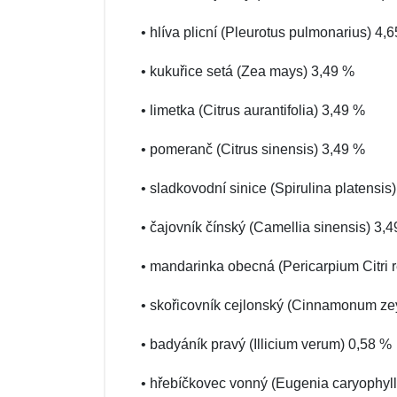
• hlíva plicní (Pleurotus pulmonarius) 4,
• kukuřice setá (Zea mays) 3,49 %
• limetka (Citrus aurantifolia) 3,49 %
• pomeranč (Citrus sinensis) 3,49 %
• sladkovodní sinice (Spirulina platensis
• čajovník čínský (Camellia sinensis) 3,
• mandarinka obecná (Pericarpium Citri r
• skořicovník cejlonský (Cinnamonum ze
• badyáník pravý (Illicium verum) 0,58 %
• hřebíčkovec vonný (Eugenia caryophyl