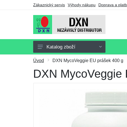
Zákaznický servis
Výhody nákupu
Doprava a plat
Katalog zboží
Doplňky stravy
Úvod
DXN MycoVeggie EU prášek 400 g
Nápoje
DXN MycoVeggie E
Potraviny
Drogerie
Ostatní výrobky
Výhodné balíčky
Dárkové poukazy