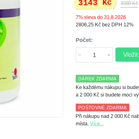
3143 Kč
3380 Kč
7% sleva do 31.8.2026
2806,25 Kč bez DPH 12%
Počet:
Vloži
DÁREK ZDARMA
Ke každému nákupu si budet
a 2 000 Kč si budete moci vy
POŠTOVNÉ ZDARMA
Při nákupu nad 2 000 Kč nab
místa.
Více...