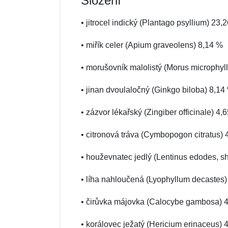
Složení
• jitrocel indický (Plantago psyllium) 23,
• miřík celer (Apium graveolens) 8,14 %
• morušovník malolistý (Morus microphyl
• jinan dvoulaločný (Ginkgo biloba) 8,14
• zázvor lékařský (Zingiber officinale) 4,
• citronová tráva (Cymbopogon citratus) 
• houževnatec jedlý (Lentinus edodes, sh
• líha nahloučená (Lyophyllum decastes)
• čirůvka májovka (Calocybe gambosa) 
• korálovec ježatý (Hericium erinaceus) 