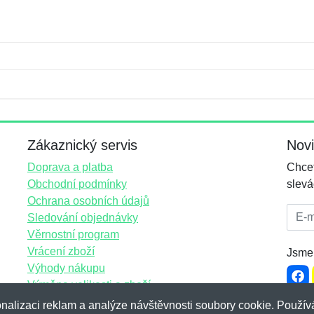
Jméno:
E-mail:
*
*
E-mail:
*
Zákaznický servis
Nov
Doprava a platba
Chcet
Obchodní podmínky
slevá
Ochrana osobních údajů
E-mai
Sledování objednávky
Věrnostní program
Vrácení zboží
Jsme 
Výhody nákupu
Výměna velikosti a zboží
Více informací...
nalizaci reklam a analýze návštěvnosti soubory cookie. Používá