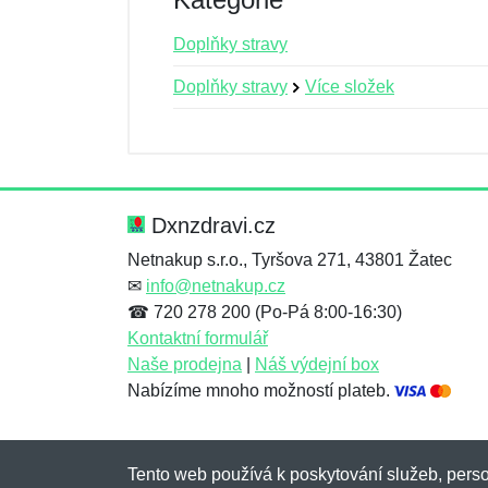
Doplňky stravy
Doplňky stravy
Více složek
Nová recenze
Nový dotaz
Hodnocení:
Jméno:
*
*
Dxnzdravi.cz
Netnakup s.r.o., Tyršova 271, 43801 Žatec
✉
info@netnakup.cz
Zpráva
Zpráva
*
*
☎ 720 278 200 (Po-Pá 8:00-16:30)
Kontaktní formulář
Naše prodejna
|
Náš výdejní box
Nabízíme mnoho možností plateb.
Tento web používá k poskytování služeb, perso