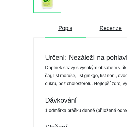
Popis
Recenze
Určení: Nezáleží na pohlav
Doplněk stravy s vysokým obsahem vláknin
čaj, list moruše, list ginkgo, list noni, 
cukru, bez cholesterolu. Nejlepší zdroj 
Dávkování
1 odměrka prášku denně (přiložená odměrk