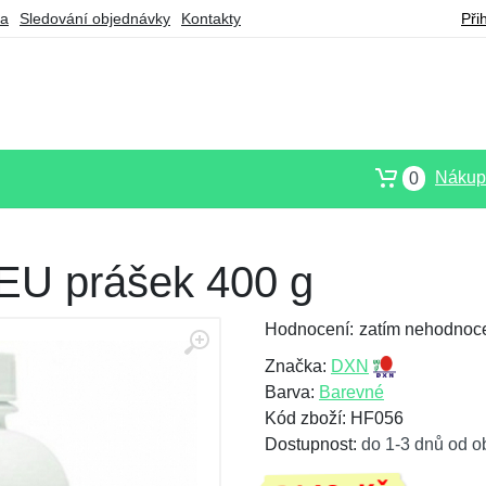
ba
Sledování objednávky
Kontakty
Při
Nákupn
0
U prášek 400 g
Hodnocení:
zatím nehodnoc
Značka:
DXN
Barva:
Barevné
Kód zboží: HF056
Dostupnost:
do 1-3 dnů od o