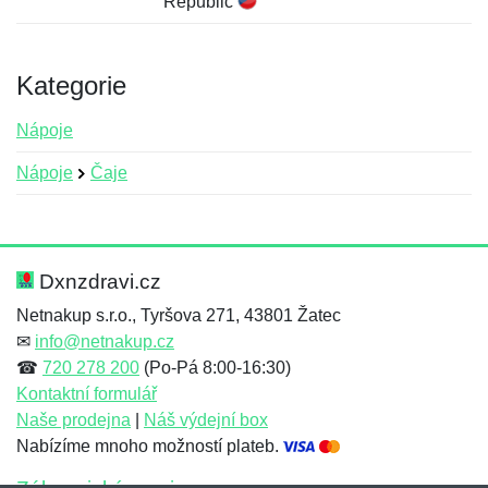
Republic
Kategorie
Nápoje
Nápoje
Čaje
Nová recenze
Nový dotaz
Hodnocení:
Jméno:
*
*
Dxnzdravi.cz
Netnakup s.r.o., Tyršova 271, 43801 Žatec
✉
info@netnakup.cz
Jméno:
E-mail:
*
*
☎
720 278 200
(Po-Pá 8:00-16:30)
Kontaktní formulář
Naše prodejna
|
Náš výdejní box
Nabízíme mnoho možností plateb.
E-mail:
*
Zpráva
*