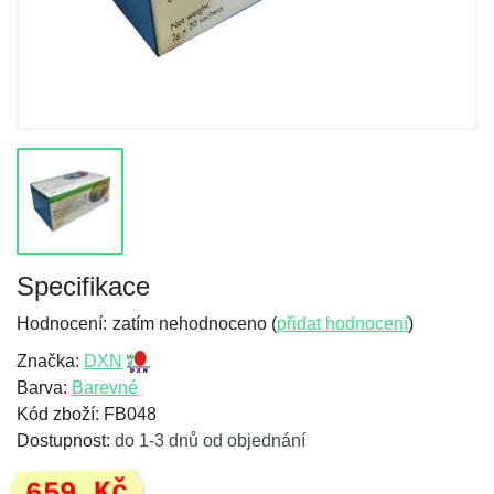
Specifikace
Hodnocení:
zatím nehodnoceno (
přidat hodnocení
)
Značka:
DXN
Barva:
Barevné
Kód zboží: FB048
Dostupnost:
do 1-3 dnů od objednání
659 Kč